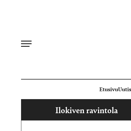
Siirry
suoraan
sisältöön
Etusivu
Uutis
Ilokiven ravintola