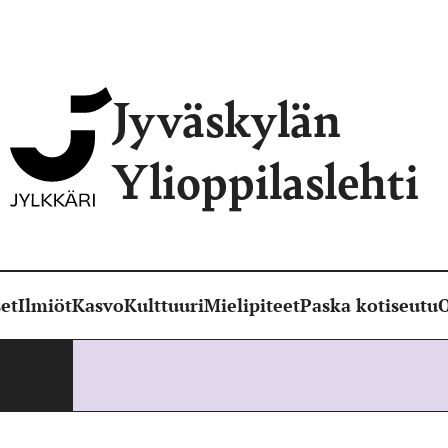
Jyväskylän
Ylioppilaslehti
et
Ilmiöt
Kasvo
Kulttuuri
Mielipiteet
Paska kotiseutu
O