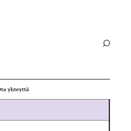
Siirry
hakusivull
ta yhteyttä