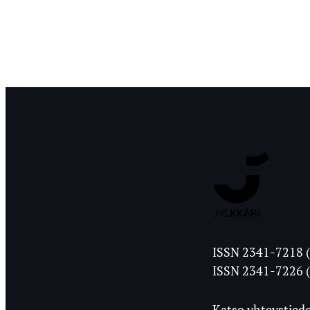
Jyväskylän
ISSN 2341-7218 (
Ylioppilasleht
ISSN 2341-7226 (
Katso yhteystiedo