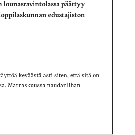
 lounasravintolassa päättyy
ioppilaskunnan edustajiston
e
yttöä keväästä asti siten, että sitä on
ossa. Marraskuussa naudanlihan