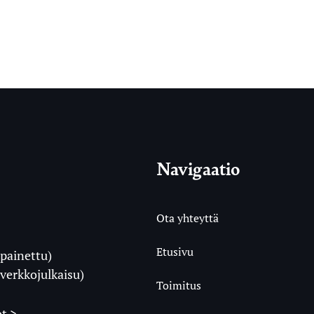
Navigaatio
Ota yhteyttä
Etusivu
painettu)
i
verkkojulkaisu)
Toimitus
t >