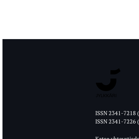
Jyväskylän
ISSN 2341-7218 (
Ylioppilasleht
ISSN 2341-7226 (
Katso yhteystiedo