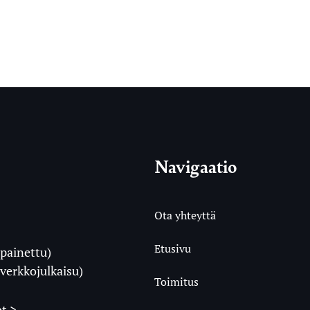
Navigaatio
Ota yhteyttä
Etusivu
painettu)
i
verkkojulkaisu)
Toimitus
t >