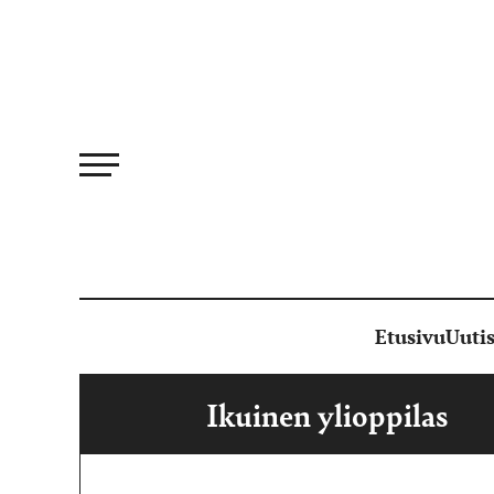
Siirry
suoraan
sisältöön
Etusivu
Uutis
Ikuinen ylioppilas