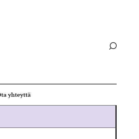
Siirry
hakusivull
ta yhteyttä