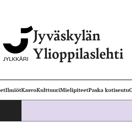
Jyväskylän
Ylioppilaslehti
et
Ilmiöt
Kasvo
Kulttuuri
Mielipiteet
Paska kotiseutu
O