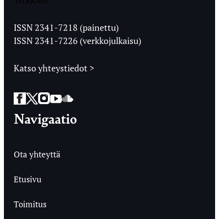
Jyväskylän
Ylioppilaslehti
ISSN 2341-7218 (painettu)
ISSN 2341-7226 (verkkojulkaisu)
Katso yhteystiedot >
Facebook
Twitter
Instagram
YouTube
SoundCloud
Navigaatio
Ota yhteyttä
Etusivu
Toimitus