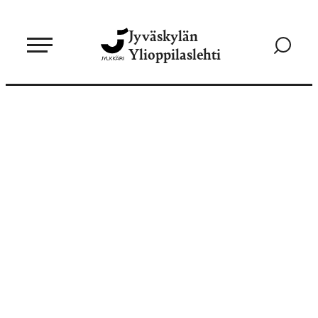
Siirry
Jyväskylän
suoraan
Siirry
Ylioppilaslehti
sisältöön
hakusivul