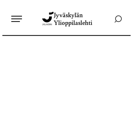
Siirry
Jyväskylän
suoraan
Siirry
Ylioppilaslehti
sisältöön
hakusivul