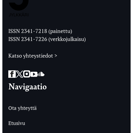
Jyväskylän
Ylioppilaslehti
ISSN 2341-7218 (painettu)
ISSN 2341-7226 (verkkojulkaisu)
Katso yhteystiedot >
Facebook
Twitter
Instagram
YouTube
SoundCloud
Navigaatio
Ota yhteyttä
Etusivu