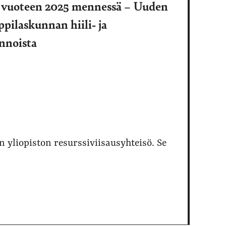
li vuoteen 2025 mennessä – Uuden
pilaskunnan hiili- ja
innoista
n yliopiston resurssiviisausyhteisö. Se