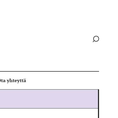
Siirry
hakusivull
ta yhteyttä