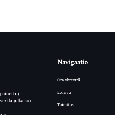
Navigaatio
Ota yhteyttä
Etusivu
painettu)
i
verkkojulkaisu)
Toimitus
t >