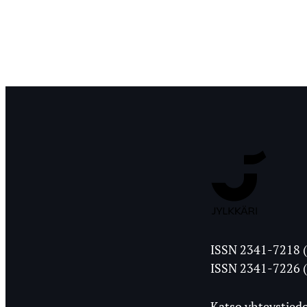
Jyväskylän
ISSN 2341-7218 (
Ylioppilasleht
ISSN 2341-7226 (
Katso yhteystiedo