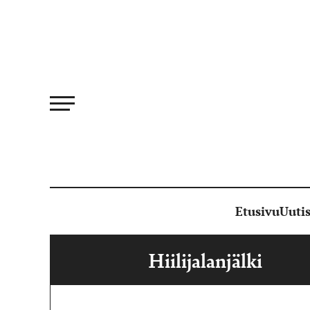
Siirry
suoraan
sisältöön
Etusivu
Uutis
Hiilijalanjälki