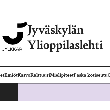
Jyväskylän
Ylioppilaslehti
et
Ilmiöt
Kasvo
Kulttuuri
Mielipiteet
Paska kotiseutu
O