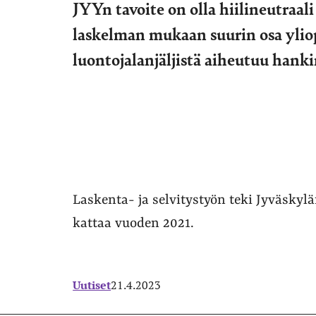
JYYn tavoite on olla hiilineutraa
laskelman mukaan suurin osa yliop
luontojalanjäljistä aiheutuu hank
Laskenta- ja selvitystyön teki Jyväskylä
kattaa vuoden 2021.
Uutiset
21.4.2023