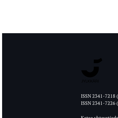
Jyväskylän
ISSN 2341-7218 (
Ylioppilasleht
ISSN 2341-7226 (
Katso yhteystiedo