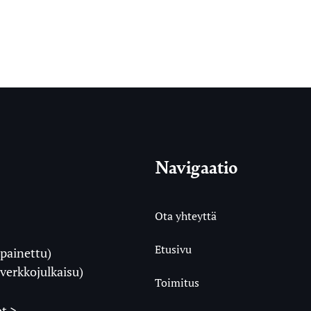
Navigaatio
Ota yhteyttä
Etusivu
painettu)
i
verkkojulkaisu)
Toimitus
t >