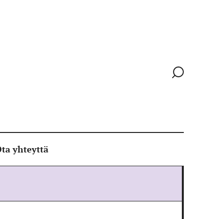
Siirry
hakusivull
ta yhteyttä