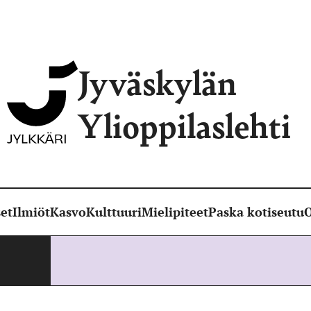
Jyväskylän
Ylioppilaslehti
et
Ilmiöt
Kasvo
Kulttuuri
Mielipiteet
Paska kotiseutu
O