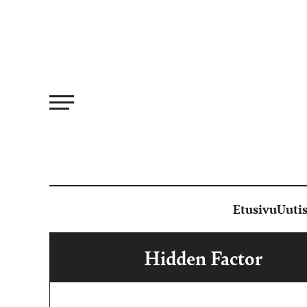
Siirry
suoraan
sisältöön
Etusivu
Uutis
Hidden Factor