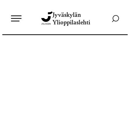
Siirry
Jyväskylän
suoraan
Siirry
Ylioppilaslehti
sisältöön
hakusivul