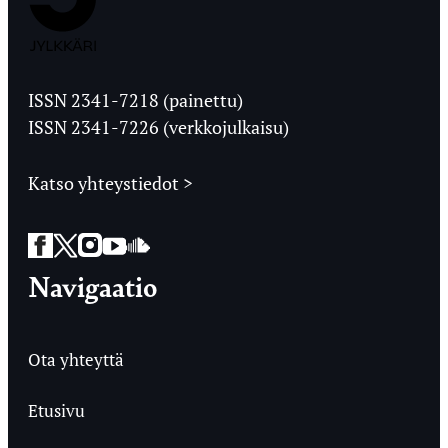
Jyväskylän
Ylioppilaslehti
ISSN 2341-7218 (painettu)
ISSN 2341-7226 (verkkojulkaisu)
Katso yhteystiedot >
Facebook
Twitter
Instagram
YouTube
SoundCloud
Navigaatio
Ota yhteyttä
Etusivu