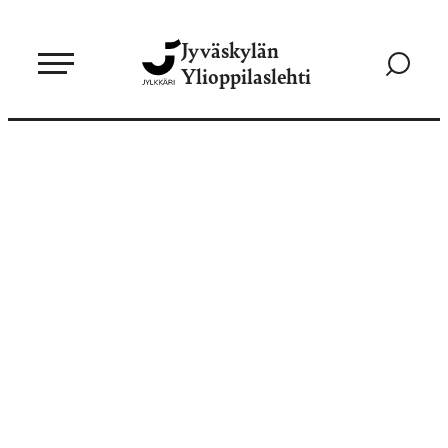
Siirry
Jyväskylän
suoraan
Siirry
Ylioppilaslehti
sisältöön
hakusivul