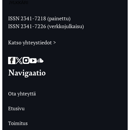
Jyväskylän
Ylioppilaslehti
ISSN 2341-7218 (painettu)
ISSN 2341-7226 (verkkojulkaisu)
Katso yhteystiedot >
Facebook
Twitter
Instagram
YouTube
SoundCloud
Navigaatio
Ota yhteyttä
Etusivu
Toimitus