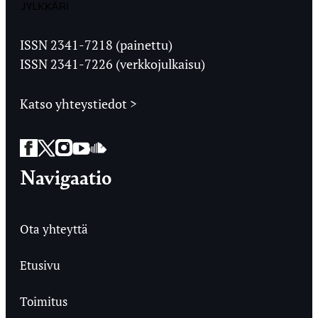
Jyväskylän
Ylioppilaslehti
ISSN 2341-7218 (painettu)
ISSN 2341-7226 (verkkojulkaisu)
Katso yhteystiedot >
Facebook
Twitter
Instagram
YouTube
SoundCloud
Navigaatio
Ota yhteyttä
Etusivu
Toimitus