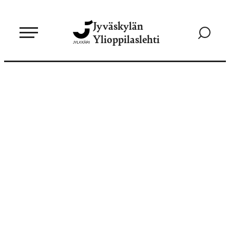
Siirry
Jyväskylän
suoraan
Siirry
Ylioppilaslehti
sisältöön
hakusivul