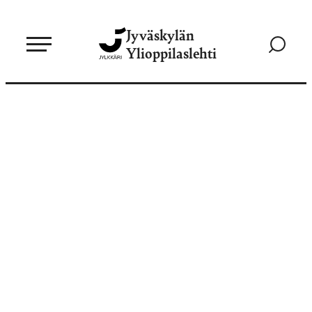
Siirry
Jyväskylän
suoraan
Siirry
Ylioppilaslehti
sisältöön
hakusivul