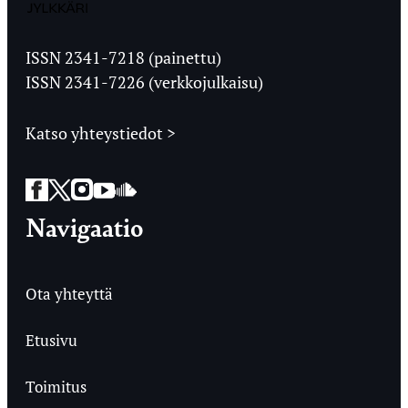
Jyväskylän
Ylioppilaslehti
ISSN 2341-7218 (painettu)
ISSN 2341-7226 (verkkojulkaisu)
Katso yhteystiedot >
Facebook
Twitter
Instagram
YouTube
SoundCloud
Navigaatio
Ota yhteyttä
Etusivu
Toimitus