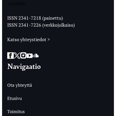
Jyväskylän
Ylioppilaslehti
ISSN 2341-7218 (painettu)
ISSN 2341-7226 (verkkojulkaisu)
Katso yhteystiedot >
Facebook
Twitter
Instagram
YouTube
SoundCloud
Navigaatio
Ota yhteyttä
Etusivu
Toimitus