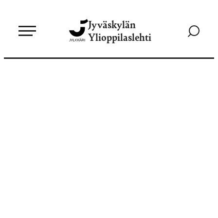
Siirry
Jyväskylän
suoraan
Siirry
Ylioppilaslehti
sisältöön
hakusivul