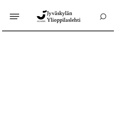
Siirry
Jyväskylän
suoraan
Siirry
Ylioppilaslehti
sisältöön
hakusivul