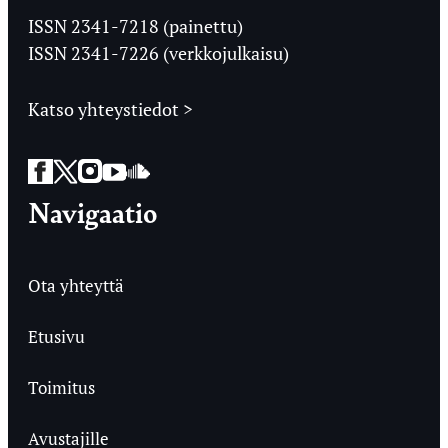
Ylioppilaslehti
ISSN 2341-7218 (painettu)
ISSN 2341-7226 (verkkojulkaisu)
Katso yhteystiedot >
Facebook
Twitter
Instagram
YouTube
SoundCloud
Navigaatio
Ota yhteyttä
Etusivu
Toimitus
Avustajille