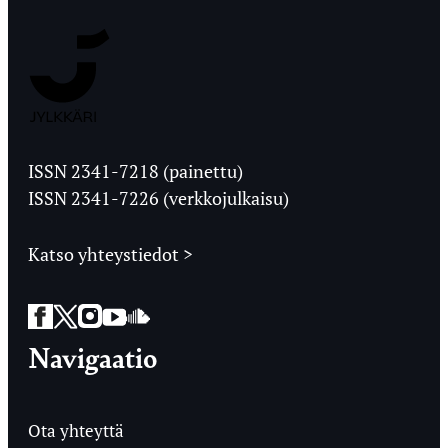
Jyväskylän
Ylioppilaslehti
ISSN 2341-7218 (painettu)
ISSN 2341-7226 (verkkojulkaisu)
Katso yhteystiedot >
Facebook
Twitter
Instagram
YouTube
SoundCloud
Navigaatio
Ota yhteyttä