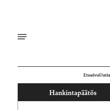
Siirry
suoraan
sisältöön
Etusivu
Uutis
Hankintapäätös