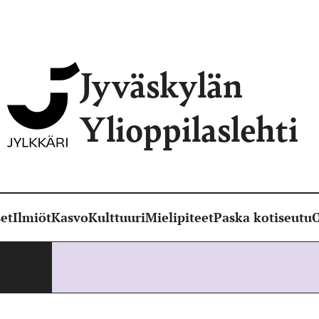
Jyväskylän
Ylioppilaslehti
et
Ilmiöt
Kasvo
Kulttuuri
Mielipiteet
Paska kotiseutu
O