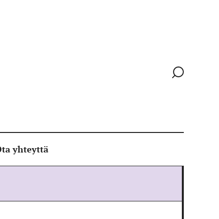
Siirry
hakusivull
ta yhteyttä