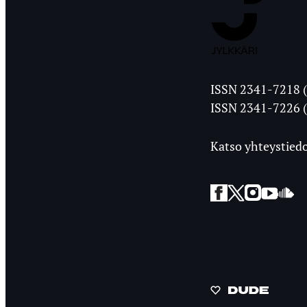
Jyväskylän
ISSN 2341-7218 (
Ylioppilasleht
ISSN 2341-7226 (
Katso yhteystiedo
Facebook
Twitter
Instagra
YouT
So