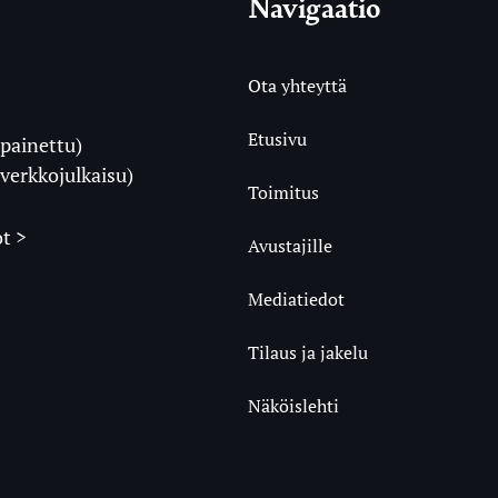
Navigaatio
Ota yhteyttä
Etusivu
painettu)
i
verkkojulkaisu)
Toimitus
t >
Avustajille
Mediatiedot
m
ube
undCloud
Tilaus ja jakelu
Näköislehti