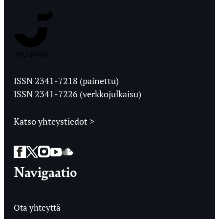
Jyväskylän
Ylioppilaslehti
ISSN 2341-7218 (painettu)
ISSN 2341-7226 (verkkojulkaisu)
Katso yhteystiedot >
Facebook
Twitter
Instagram
YouTube
SoundCloud
Navigaatio
Ota yhteyttä