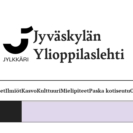
Jyväskylän
Ylioppilaslehti
et
Ilmiöt
Kasvo
Kulttuuri
Mielipiteet
Paska kotiseutu
O