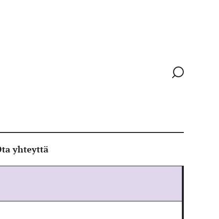
Siirry
hakusivull
ta yhteyttä