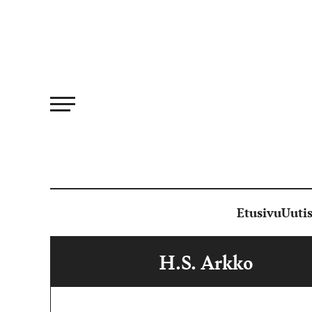
Siirry
suoraan
sisältöön
Etusivu
Uutis
H.S. Arkko