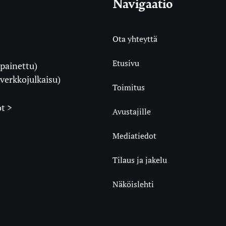
Navigaatio
Ota yhteyttä
Etusivu
painettu)
i
verkkojulkaisu)
Toimitus
t >
Avustajille
Mediatiedot
m
ube
undCloud
Tilaus ja jakelu
Näköislehti