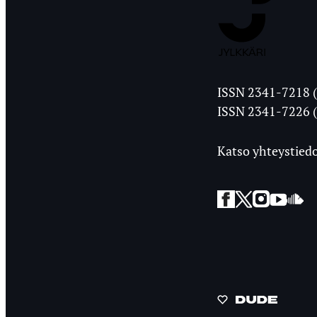
Jyväskylän
ISSN 2341-7218 (
Ylioppilasleht
ISSN 2341-7226 (
Katso yhteystiedo
Facebook
Twitter
Instagra
YouT
So