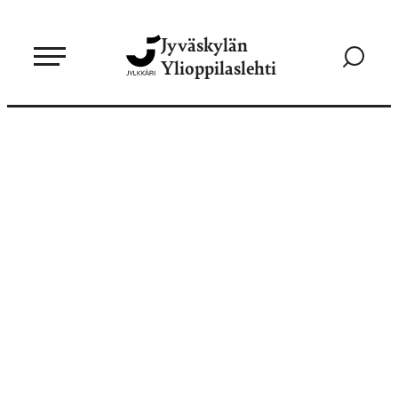
Siirry
Jyväskylän
suoraan
Siirry
Ylioppilaslehti
sisältöön
hakusivul