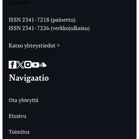
Jyväskylän
Ylioppilaslehti
ISSN 2341-7218 (painettu)
ISSN 2341-7226 (verkkojulkaisu)
Katso yhteystiedot >
Facebook
Twitter
Instagram
YouTube
SoundCloud
Navigaatio
Ota yhteyttä
Etusivu
Toimitus