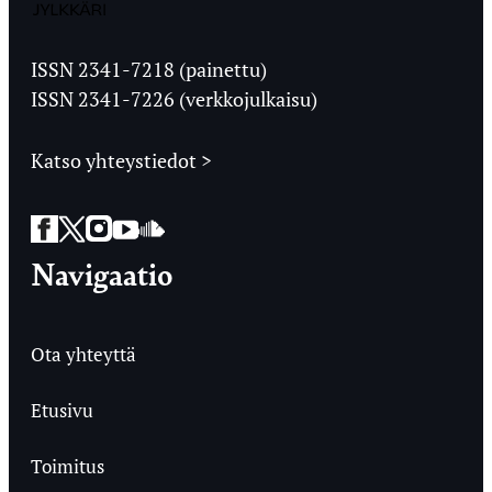
Jyväskylän
Ylioppilaslehti
ISSN 2341-7218 (painettu)
ISSN 2341-7226 (verkkojulkaisu)
Katso yhteystiedot >
Facebook
Twitter
Instagram
YouTube
SoundCloud
Navigaatio
Ota yhteyttä
Etusivu
Toimitus