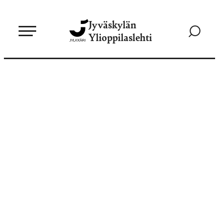
Siirry
Jyväskylän
suoraan
Siirry
Ylioppilaslehti
sisältöön
hakusivul