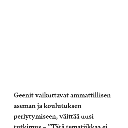
Geenit vaikuttavat ammattillisen
aseman ja koulutuksen
periytymiseen, väittää uusi
tutkimus – ”Tätä tematiikkaa ei