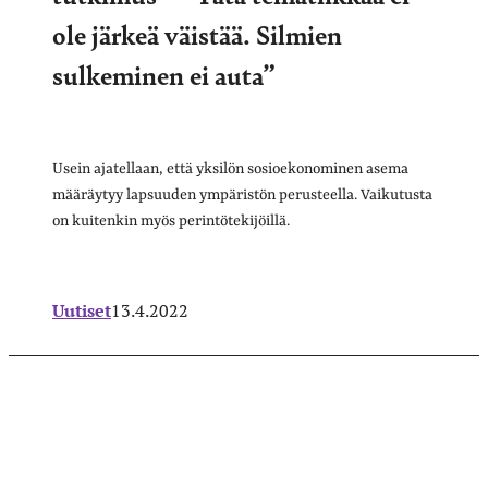
ole järkeä väistää. Silmien
sulkeminen ei auta”
Usein ajatellaan, että yksilön sosioekonominen asema
määräytyy lapsuuden ympäristön perusteella. Vaikutusta
on kuitenkin myös perintötekijöillä.
Uutiset
13.4.2022