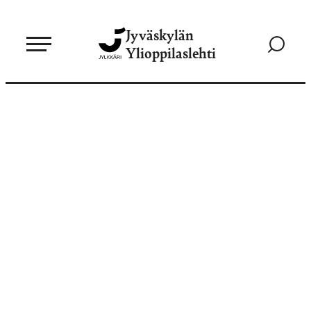
Siirry
Jyväskylän
suoraan
Siirry
Ylioppilaslehti
sisältöön
hakusivul