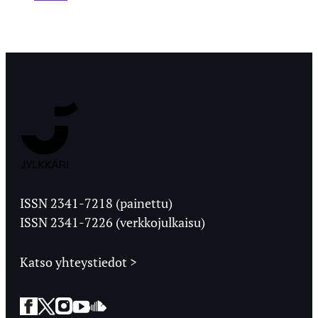
Jyväskylän
Ylioppilaslehti
ISSN 2341-7218 (painettu)
ISSN 2341-7226 (verkkojulkaisu)
Katso yhteystiedot >
Facebook
Twitter
Instagram
YouTube
SoundCloud