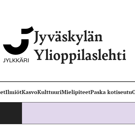
Jyväskylän
Ylioppilaslehti
et
Ilmiöt
Kasvo
Kulttuuri
Mielipiteet
Paska kotiseutu
O