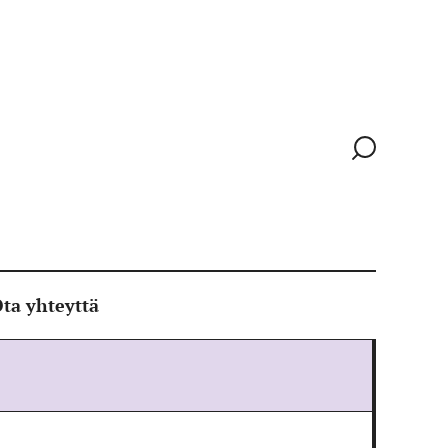
Siirry
hakusivull
ta yhteyttä