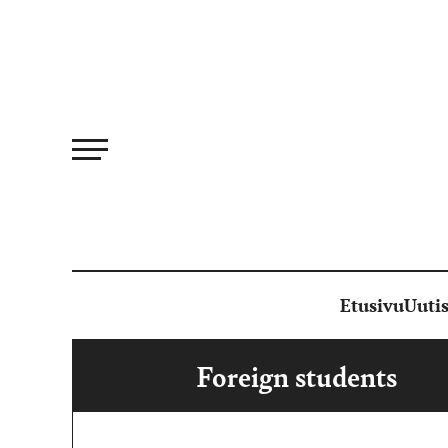
Siirry
suoraan
sisältöön
Etusivu
Uutis
Foreign students