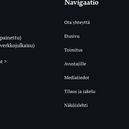
Navigaatio
Ota yhteyttä
Etusivu
painettu)
i
verkkojulkaisu)
Toimitus
t >
Avustajille
Mediatiedot
m
ube
undCloud
Tilaus ja jakelu
Näköislehti