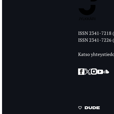
Jyväskylän
ISSN 2341-7218 (
Ylioppilasleht
ISSN 2341-7226 (
Katso yhteystiedo
Facebook
Twitter
Instagra
YouT
So