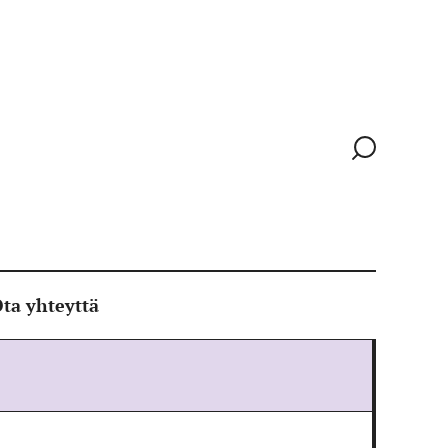
Siirry
hakusivull
ta yhteyttä