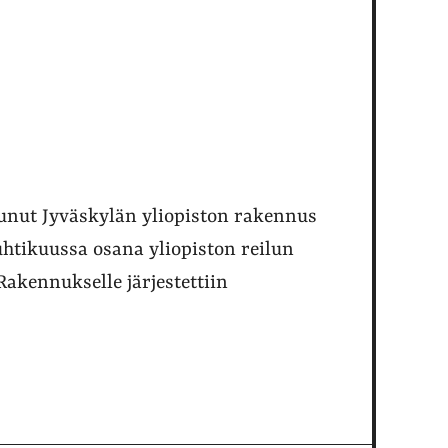
unut Jyväskylän yliopiston rakennus
uhtikuussa osana yliopiston reilun
akennukselle järjestettiin