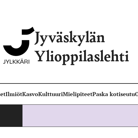
Jyväskylän
Ylioppilaslehti
et
Ilmiöt
Kasvo
Kulttuuri
Mielipiteet
Paska kotiseutu
O