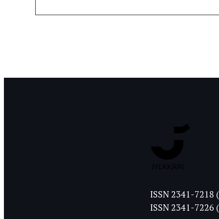
Jyväskylän
ISSN 2341-7218 (
Ylioppilasleht
ISSN 2341-7226 (