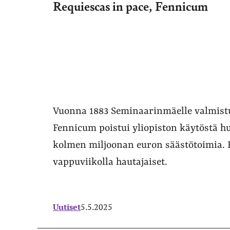
Requiescas in pace, Fennicum
Vuonna 1883 Seminaarinmäelle valmist
Fennicum poistui yliopiston käytöstä h
kolmen miljoonan euron säästötoimia. R
vappuviikolla hautajaiset.
Uutiset
5.5.2025