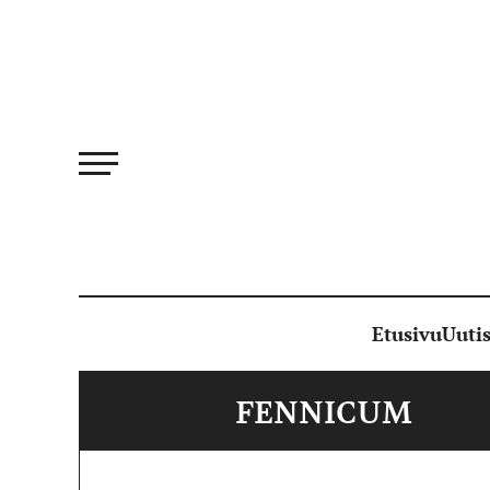
Siirry
suoraan
sisältöön
Etusivu
Uutis
FENNICUM