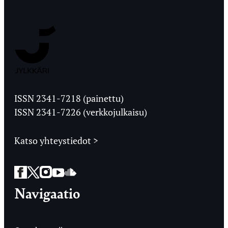
Jyväskylän
Ylioppilaslehti
ISSN 2341-7218 (painettu)
ISSN 2341-7226 (verkkojulkaisu)
Katso yhteystiedot >
Facebook
Twitter
Instagram
YouTube
SoundCloud
Navigaatio