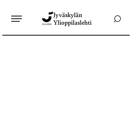
Siirry
Jyväskylän
suoraan
Siirry
Ylioppilaslehti
sisältöön
hakusivul