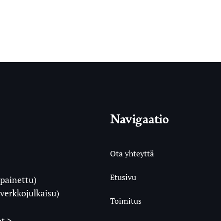
Navigaatio
Ota yhteyttä
Etusivu
painettu)
i
verkkojulkaisu)
Toimitus
t >