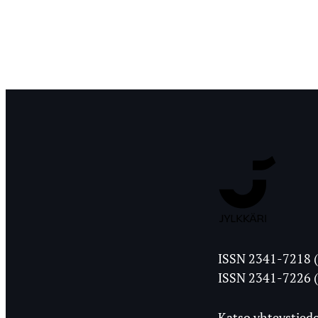
Jyväskylän
ISSN 2341-7218 (
Ylioppilasleht
ISSN 2341-7226 (
Katso yhteystiedo