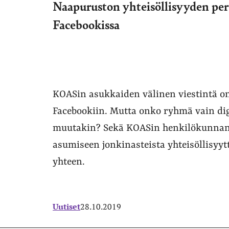
Naapuruston yhteisöllisyyden pe
Facebookissa
KOASin asukkaiden välinen viestintä o
Facebookiin. Mutta onko ryhmä vain digi
muutakin? Sekä KOASin henkilökunnan 
asumiseen jonkinasteista yhteisöllisyytt
yhteen.
Uutiset
28.10.2019