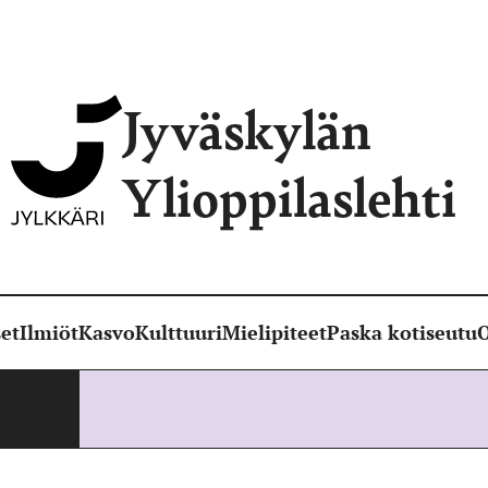
Jyväskylän
Ylioppilaslehti
et
Ilmiöt
Kasvo
Kulttuuri
Mielipiteet
Paska kotiseutu
O