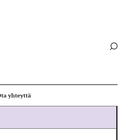
Siirry
hakusivull
ta yhteyttä