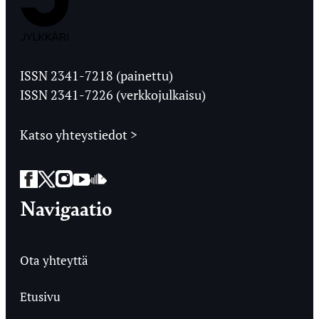
Jyväskylän
Ylioppilaslehti
ISSN 2341-7218 (painettu)
ISSN 2341-7226 (verkkojulkaisu)
Katso yhteystiedot >
Facebook
Twitter
Instagram
YouTube
SoundCloud
Navigaatio
Ota yhteyttä
Etusivu