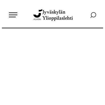
Siirry
Jyväskylän
suoraan
Siirry
Ylioppilaslehti
sisältöön
hakusivul