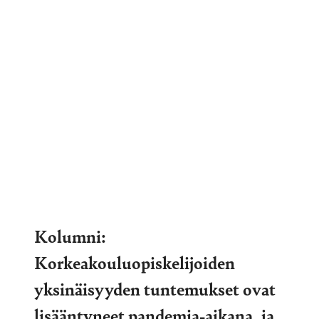
Kolumni:
Korkeakouluopiskelijoiden
yksinäisyyden tuntemukset ovat
lisääntyneet pandemia-aikana, ja