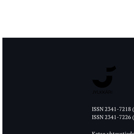
Jyväskylän
ISSN 2341-7218 (
Ylioppilasleht
ISSN 2341-7226 (
Katso yhteystiedo