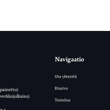
Navigaatio
Ota yhteyttä
Etusivu
painettu)
i
verkkojulkaisu)
Toimitus
t >