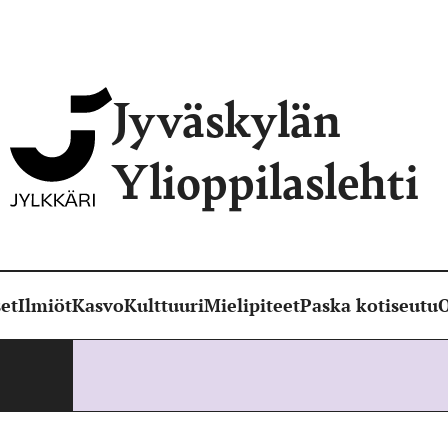
Jyväskylän
Ylioppilaslehti
et
Ilmiöt
Kasvo
Kulttuuri
Mielipiteet
Paska kotiseutu
O