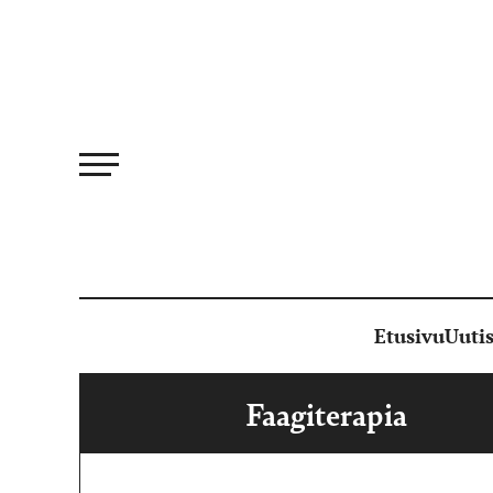
Siirry
suoraan
sisältöön
Etusivu
Uutis
Faagiterapia