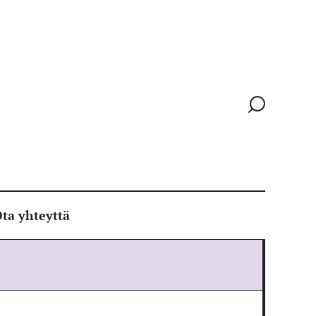
Siirry
hakusivull
ta yhteyttä