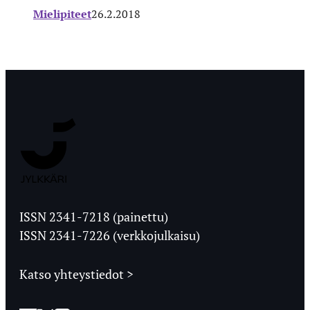
Mielipiteet
26.2.2018
Jyväskylän
Ylioppilaslehti
ISSN 2341-7218 (painettu)
ISSN 2341-7226 (verkkojulkaisu)
Katso yhteystiedot >