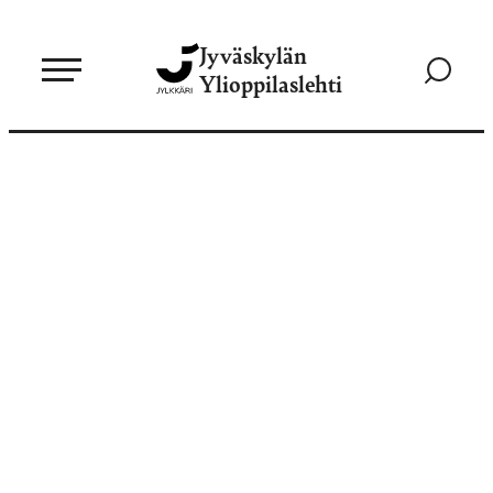
Siirry
Jyväskylän
suoraan
Siirry
Ylioppilaslehti
sisältöön
hakusivul