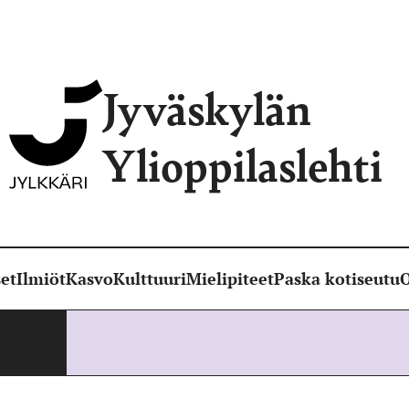
Jyväskylän
Ylioppilaslehti
et
Ilmiöt
Kasvo
Kulttuuri
Mielipiteet
Paska kotiseutu
O