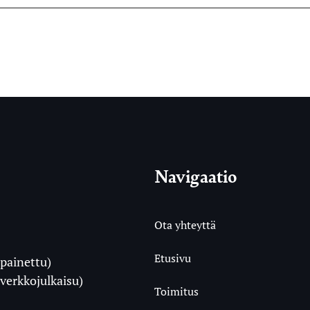
Navigaatio
Ota yhteyttä
Etusivu
painettu)
i
verkkojulkaisu)
Toimitus