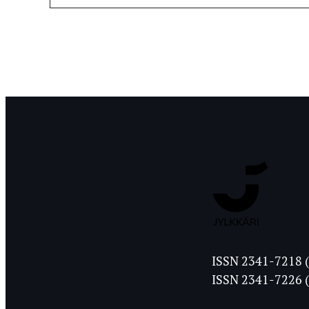
Jyväskylän
ISSN 2341-7218 (
Ylioppilasleht
ISSN 2341-7226 (