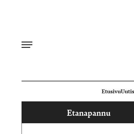
Siirry
suoraan
sisältöön
Etusivu
Uutis
Etanapannu