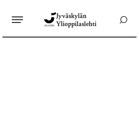
Siirry
Jyväskylän
suoraan
Siirry
Ylioppilaslehti
sisältöön
hakusivul