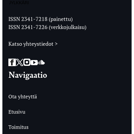
Jyväskylän
Ylioppilaslehti
ISSN 2341-7218 (painettu)
ISSN 2341-7226 (verkkojulkaisu)
Katso yhteystiedot >
Facebook
Twitter
Instagram
YouTube
SoundCloud
Navigaatio
Ota yhteyttä
Etusivu
Toimitus