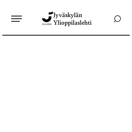
Siirry
Jyväskylän
suoraan
Siirry
Ylioppilaslehti
sisältöön
hakusivul