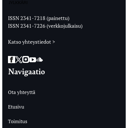
Jyväskylän
Ylioppilaslehti
ISSN 2341-7218 (painettu)
ISSN 2341-7226 (verkkojulkaisu)
Katso yhteystiedot >
Facebook
Twitter
Instagram
YouTube
SoundCloud
Navigaatio
Ota yhteyttä
Etusivu
Toimitus