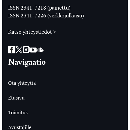
Ylioppilaslehti
ISSN 2341-7218 (painettu)
ISSN 2341-7226 (verkkojulkaisu)
Katso yhteystiedot >
Facebook
Twitter
Instagram
YouTube
SoundCloud
Navigaatio
Ota yhteyttä
Etusivu
Toimitus
Avustajille