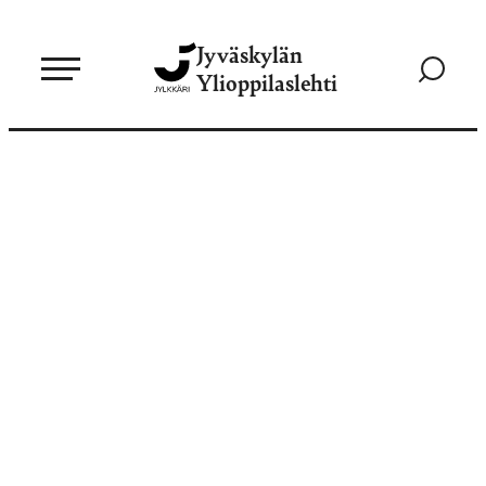
Siirry
Jyväskylän
suoraan
Siirry
Ylioppilaslehti
sisältöön
hakusivul