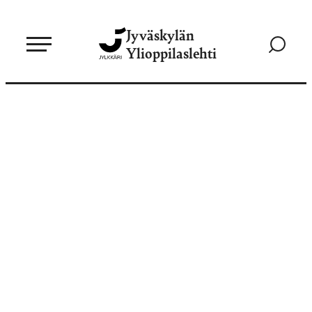
Siirry
Jyväskylän
suoraan
Siirry
Ylioppilaslehti
sisältöön
hakusivul