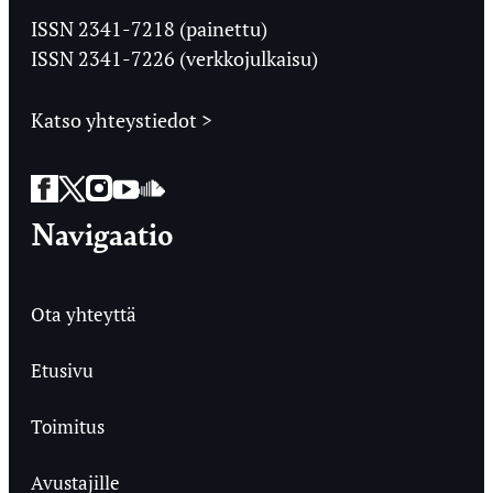
Ylioppilaslehti
ISSN 2341-7218 (painettu)
ISSN 2341-7226 (verkkojulkaisu)
Katso yhteystiedot >
Facebook
Twitter
Instagram
YouTube
SoundCloud
Navigaatio
Ota yhteyttä
Etusivu
Toimitus
Avustajille