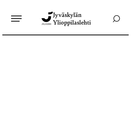
Siirry
Jyväskylän
suoraan
Siirry
Ylioppilaslehti
sisältöön
hakusivul