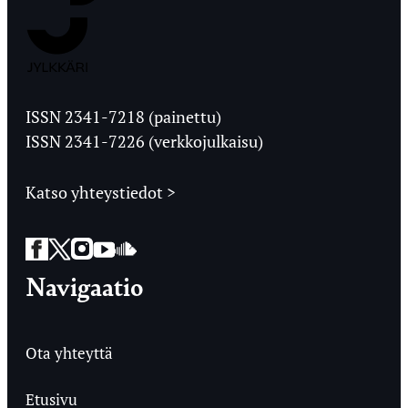
Jyväskylän
Ylioppilaslehti
ISSN 2341-7218 (painettu)
ISSN 2341-7226 (verkkojulkaisu)
Katso yhteystiedot >
Facebook
Twitter
Instagram
YouTube
SoundCloud
Navigaatio
Ota yhteyttä
Etusivu