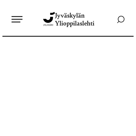
Siirry
Jyväskylän
suoraan
Siirry
Ylioppilaslehti
sisältöön
hakusivul