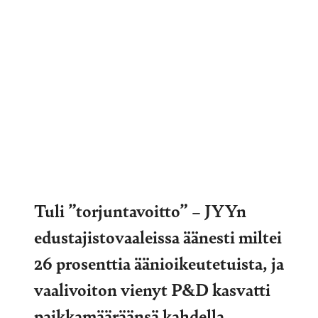
Tuli ”torjuntavoitto” – JYYn
edustajistovaaleissa äänesti miltei
26 prosenttia äänioikeutetuista, ja
vaalivoiton vienyt P&D kasvatti
paikkamääräänsä kahdella