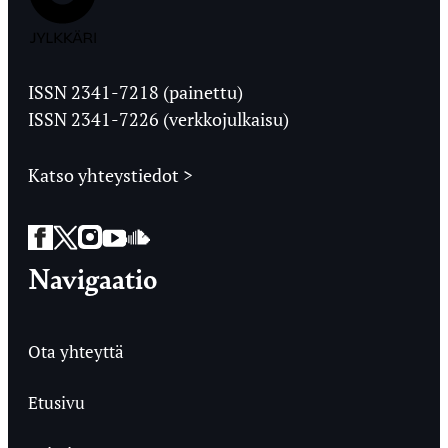
Jyväskylän
Ylioppilaslehti
ISSN 2341-7218 (painettu)
ISSN 2341-7226 (verkkojulkaisu)
Katso yhteystiedot >
Facebook
Twitter
Instagram
YouTube
SoundCloud
Navigaatio
Ota yhteyttä
Etusivu