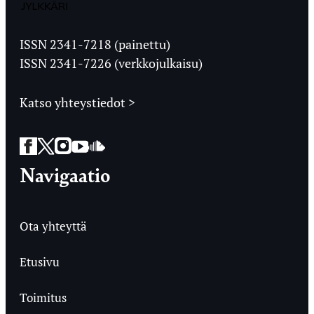
Jyväskylän
Ylioppilaslehti
ISSN 2341-7218 (painettu)
ISSN 2341-7226 (verkkojulkaisu)
Katso yhteystiedot >
Facebook
Twitter
Instagram
YouTube
SoundCloud
Navigaatio
Ota yhteyttä
Etusivu
Toimitus