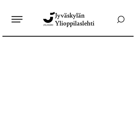
Siirry
Jyväskylän
suoraan
Siirry
Ylioppilaslehti
sisältöön
hakusivul