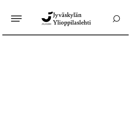
Siirry
Jyväskylän
suoraan
Siirry
Ylioppilaslehti
sisältöön
hakusivul