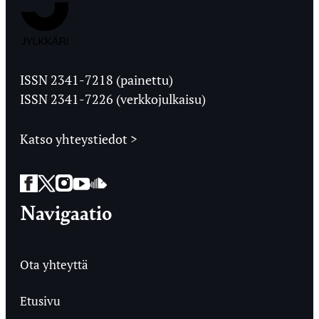
Jyväskylän
Ylioppilaslehti
ISSN 2341-7218 (painettu)
ISSN 2341-7226 (verkkojulkaisu)
Katso yhteystiedot >
Facebook
Twitter
Instagram
YouTube
SoundCloud
Navigaatio
Ota yhteyttä
Etusivu