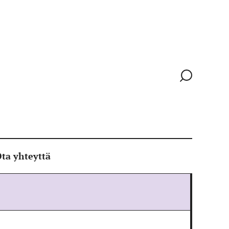
Siirry
hakusivull
ta yhteyttä