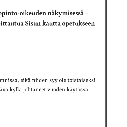
 opinto-oikeuden näkymisessä –
oittautua Sisun kautta opetukseen
nnissa, eikä niiden syy ole toistaiseksi
ikävä kyllä johtaneet vuoden käytössä