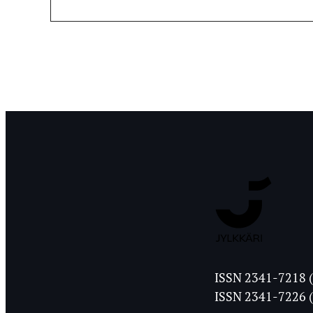
Jyväskylän
ISSN 2341-7218 (
Ylioppilasleht
ISSN 2341-7226 (