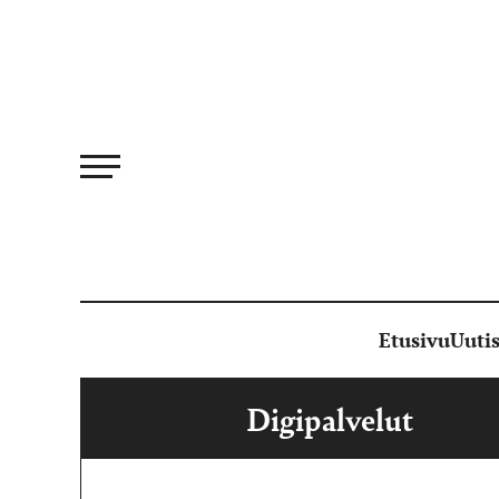
Siirry
suoraan
sisältöön
Etusivu
Uutis
Digipalvelut