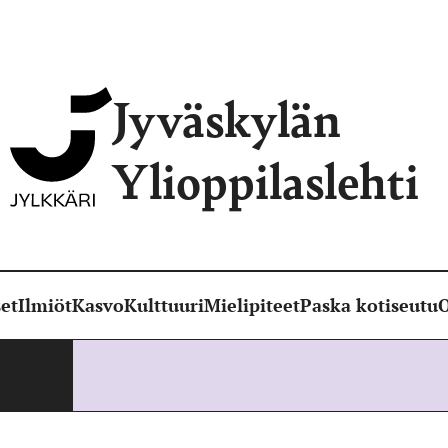
Jyväskylän
Ylioppilaslehti
et
Ilmiöt
Kasvo
Kulttuuri
Mielipiteet
Paska kotiseutu
O