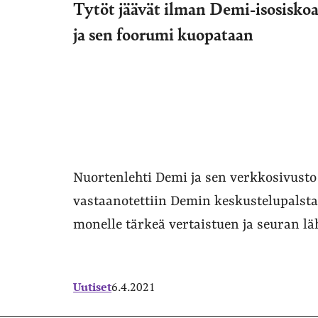
Tytöt jäävät ilman Demi-isosisko
ja sen foorumi kuopataan
Nuortenlehti Demi ja sen verkkosivust
vastaanotettiin Demin keskustelupalstal
monelle tärkeä vertaistuen ja seuran lä
Uutiset
6.4.2021