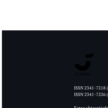
Jyväskylän
ISSN 2341-7218 (
Ylioppilasleht
ISSN 2341-7226 (
Katso yhteystiedo