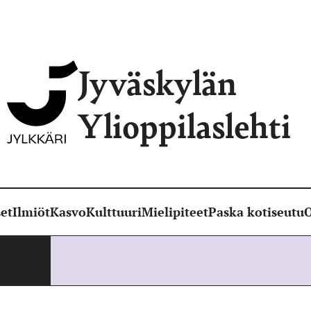
Jyväskylän
Ylioppilaslehti
et
Ilmiöt
Kasvo
Kulttuuri
Mielipiteet
Paska kotiseutu
O