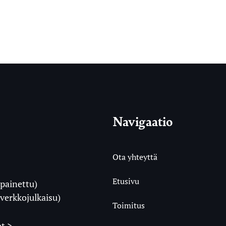
Navigaatio
Ota yhteyttä
Etusivu
painettu)
i
verkkojulkaisu)
Toimitus
t >