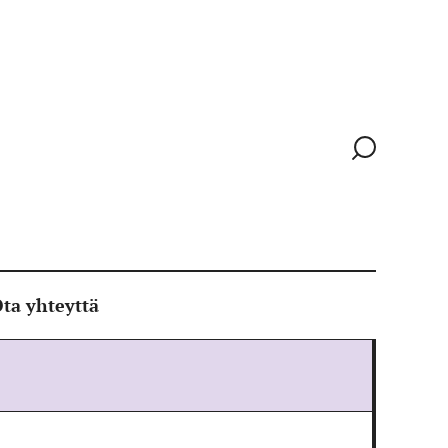
Siirry
hakusivull
ta yhteyttä