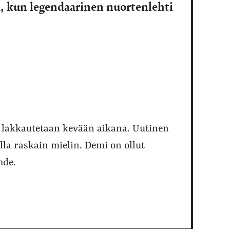
a, kun legendaarinen nuortenlehti
o lakkautetaan kevään aikana. Uutinen
la raskain mielin. Demi on ollut
hde.