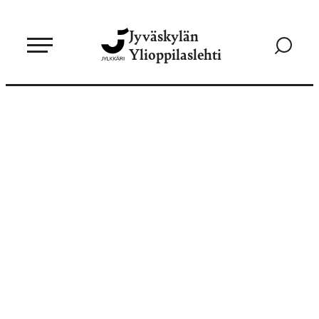
Siirry
Jyväskylän
suoraan
Siirry
Ylioppilaslehti
sisältöön
hakusivul