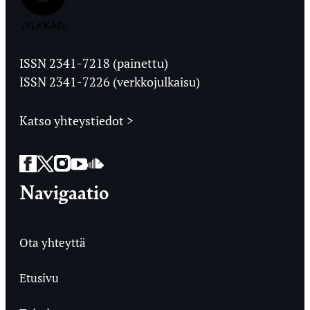
Jyväskylän
Ylioppilaslehti
ISSN 2341-7218 (painettu)
ISSN 2341-7226 (verkkojulkaisu)
Katso yhteystiedot >
Facebook
Twitter
Instagram
YouTube
SoundCloud
Navigaatio
Ota yhteyttä
Etusivu