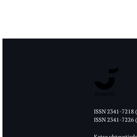
Jyväskylän
ISSN 2341-7218 (
Ylioppilasleht
ISSN 2341-7226 (
Katso yhteystiedo