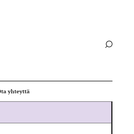
Siirry
hakusivull
ta yhteyttä