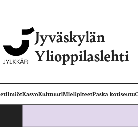
Jyväskylän
Ylioppilaslehti
et
Ilmiöt
Kasvo
Kulttuuri
Mielipiteet
Paska kotiseutu
O