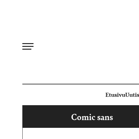
Siirry
suoraan
sisältöön
Etusivu
Uutis
Comic sans