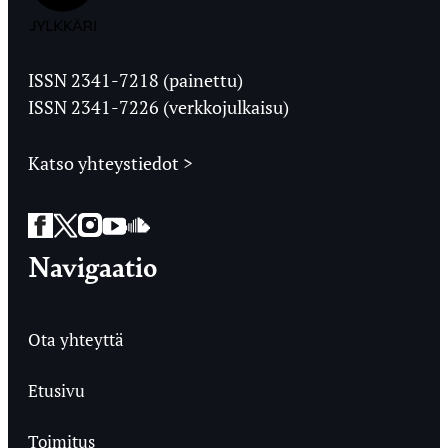
Jyväskylän
Ylioppilaslehti
ISSN 2341-7218 (painettu)
ISSN 2341-7226 (verkkojulkaisu)
Katso yhteystiedot >
Facebook
Twitter
Instagram
YouTube
SoundCloud
Navigaatio
Ota yhteyttä
Etusivu
Toimitus