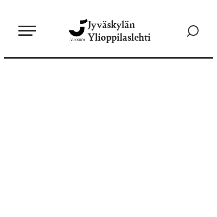
Siirry
Jyväskylän
suoraan
Siirry
Ylioppilaslehti
sisältöön
hakusivul