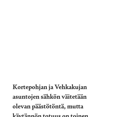
Kortepohjan ja Vehkakujan
asuntojen sähkön väitetään
olevan päästötöntä, mutta
käytännön totuus on toinen