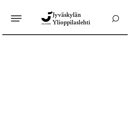
Siirry
Jyväskylän
suoraan
Siirry
Ylioppilaslehti
sisältöön
hakusivul