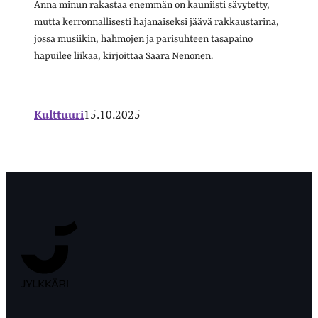
Anna minun rakastaa enemmän on kauniisti sävytetty,
mutta kerronnallisesti hajanaiseksi jäävä rakkaustarina,
jossa musiikin, hahmojen ja parisuhteen tasapaino
hapuilee liikaa, kirjoittaa Saara Nenonen.
Kulttuuri
15.10.2025
Jyväskylän
Ylioppilaslehti