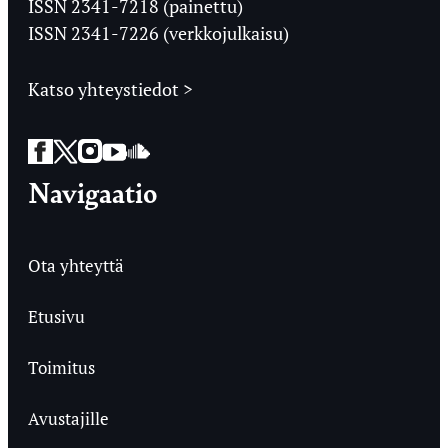
ISSN 2341-7218 (painettu)
ISSN 2341-7226 (verkkojulkaisu)
Katso yhteystiedot >
Facebook
Twitter
Instagram
YouTube
SoundCloud
Navigaatio
Ota yhteyttä
Etusivu
Toimitus
Avustajille