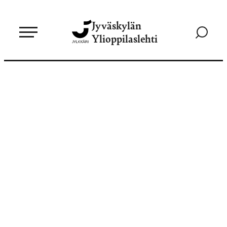
Siirry
Jyväskylän
suoraan
Siirry
Ylioppilaslehti
sisältöön
hakusivul