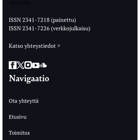
Jyväskylän
Ylioppilaslehti
ISSN 2341-7218 (painettu)
ISSN 2341-7226 (verkkojulkaisu)
Katso yhteystiedot >
Facebook
Twitter
Instagram
YouTube
SoundCloud
Navigaatio
Ota yhteyttä
Etusivu
Toimitus