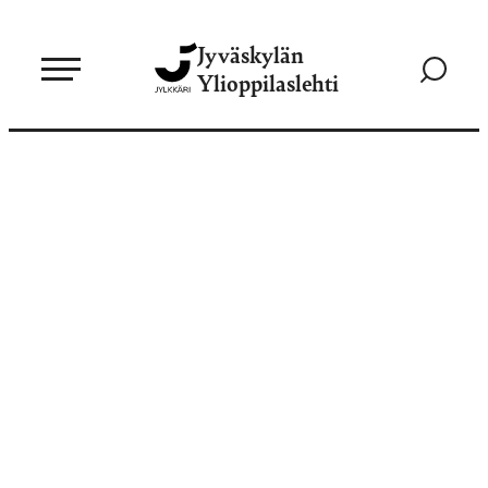
Siirry
Jyväskylän
suoraan
Siirry
Ylioppilaslehti
sisältöön
hakusivul