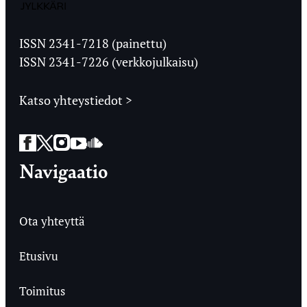
Jyväskylän
Ylioppilaslehti
ISSN 2341-7218 (painettu)
ISSN 2341-7226 (verkkojulkaisu)
Katso yhteystiedot >
Facebook
Twitter
Instagram
YouTube
SoundCloud
Navigaatio
Ota yhteyttä
Etusivu
Toimitus