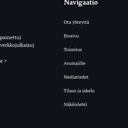
Navigaatio
Ota yhteyttä
Etusivu
painettu)
i
verkkojulkaisu)
Toimitus
t >
Avustajille
Mediatiedot
m
ube
undCloud
Tilaus ja jakelu
Näköislehti