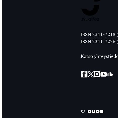
Jyväskylän
ISSN 2341-7218 (
Ylioppilasleht
ISSN 2341-7226 (
Katso yhteystiedo
Facebook
Twitter
Instagra
YouT
So