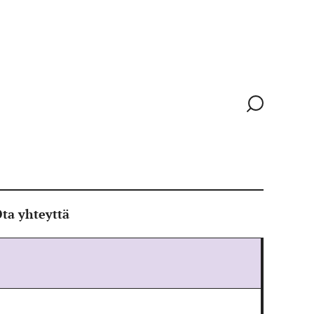
Siirry
hakusivull
ta yhteyttä