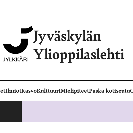
Jyväskylän
Ylioppilaslehti
et
Ilmiöt
Kasvo
Kulttuuri
Mielipiteet
Paska kotiseutu
O