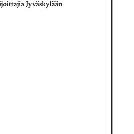
joittajia Jyväskylään