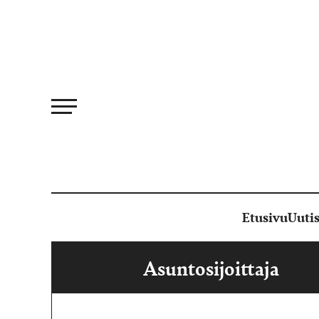
Siirry
suoraan
sisältöön
Etusivu
Uutis
Asuntosijoittaja