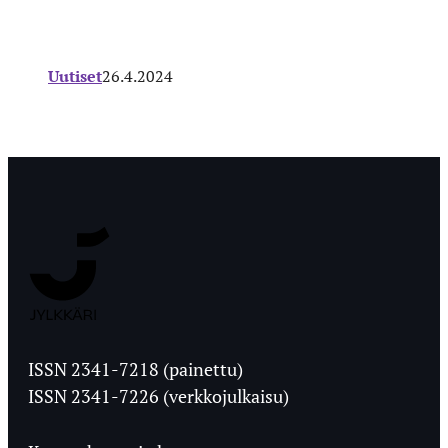
Uutiset
26.4.2024
Jyväskylän
Ylioppilaslehti
ISSN 2341-7218 (painettu)
ISSN 2341-7226 (verkkojulkaisu)