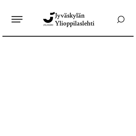
Siirry
Jyväskylän
suoraan
Siirry
Ylioppilaslehti
sisältöön
hakusivul