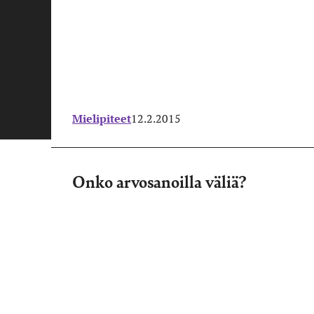
Mielipiteet
12.2.2015
Onko arvosanoilla väliä?