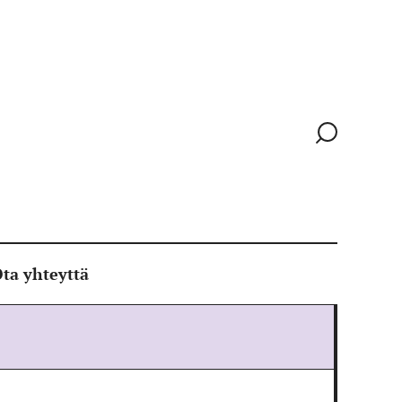
Siirry
hakusivull
ta yhteyttä