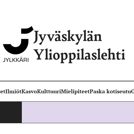
Jyväskylän
Ylioppilaslehti
et
Ilmiöt
Kasvo
Kulttuuri
Mielipiteet
Paska kotiseutu
O