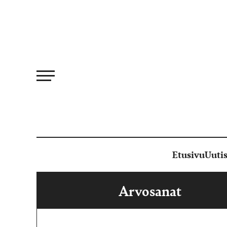
Siirry
suoraan
sisältöön
Etusivu
Uutis
Arvosanat