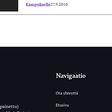
Kampuksella
27.9.2010
Navigaatio
Ota yhteyttä
Etusivu
painettu)
i