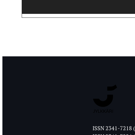
Jyväskylän
ISSN 2341-7218 (
Ylioppilasleht