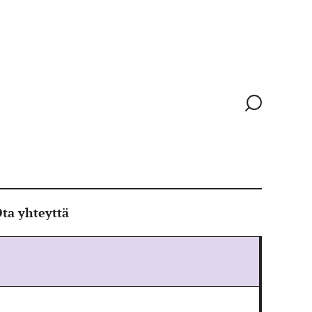
Siirry
hakusivull
ta yhteyttä