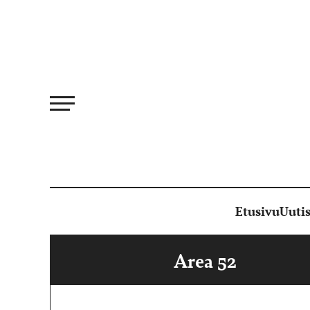
Siirry
suoraan
sisältöön
Etusivu
Uutis
Area 52