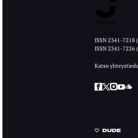
Jyväskylän
ISSN 2341-7218 (
Ylioppilasleht
ISSN 2341-7226 (
Katso yhteystiedo
Facebook
Twitter
Instagra
YouT
So