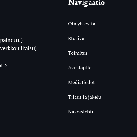
Navigaatio
Ota yhteyttä
Etusivu
painettu)
i
verkkojulkaisu)
Toimitus
t >
Avustajille
Mediatiedot
m
ube
undCloud
Tilaus ja jakelu
Näköislehti