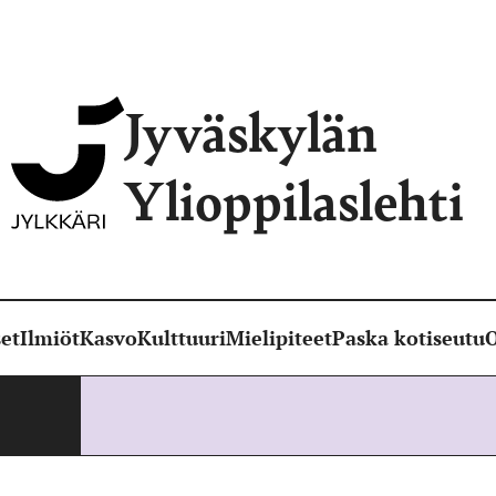
Jyväskylän
Ylioppilaslehti
et
Ilmiöt
Kasvo
Kulttuuri
Mielipiteet
Paska kotiseutu
O