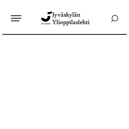
Siirry
Jyväskylän
suoraan
Siirry
Ylioppilaslehti
sisältöön
hakusivul