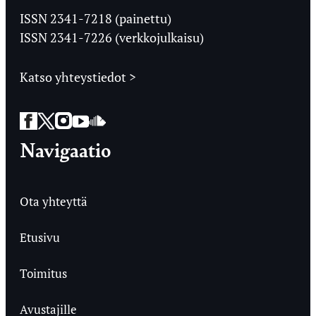
Ylioppilaslehti
ISSN 2341-7218 (painettu)
ISSN 2341-7226 (verkkojulkaisu)
Katso yhteystiedot >
Facebook
Twitter
Instagram
YouTube
SoundCloud
Navigaatio
Ota yhteyttä
Etusivu
Toimitus
Avustajille