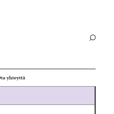
Siirry
hakusivull
ta yhteyttä