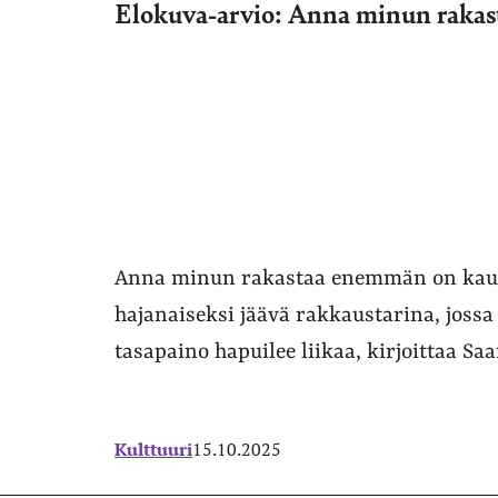
Elokuva-arvio: Anna minun raka
Anna minun rakastaa enemmän on kaunii
hajanaiseksi jäävä rakkaustarina, joss
tasapaino hapuilee liikaa, kirjoittaa S
Kulttuuri
15.10.2025