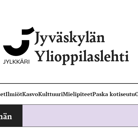
Jyväskylän
Ylioppilaslehti
et
Ilmiöt
Kasvo
Kulttuuri
Mielipiteet
Paska kotiseutu
O
män