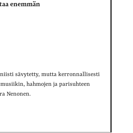
staa enemmän
sti sävytetty, mutta kerronnallisesti
a musiikin, hahmojen ja parisuhteen
aara Nenonen.