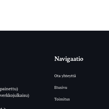
Navigaatio
Ota yhteyttä
Etusivu
painettu)
i
verkkojulkaisu)
Toimitus
t >