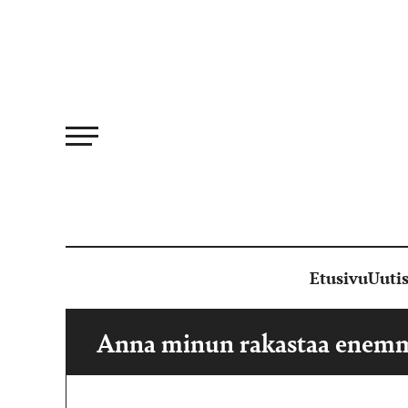
Siirry
suoraan
sisältöön
Etusivu
Uutis
Anna minun rakastaa enem