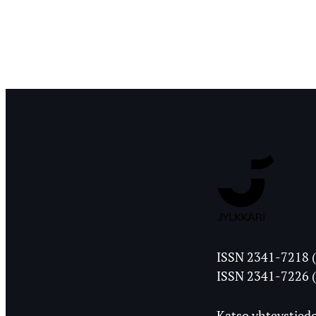
Jyväskylän
ISSN 2341-7218 (
Ylioppilasleht
ISSN 2341-7226 (
Katso yhteystiedo