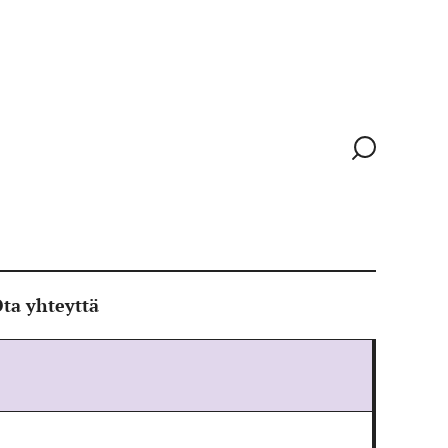
Siirry
hakusivull
ta yhteyttä