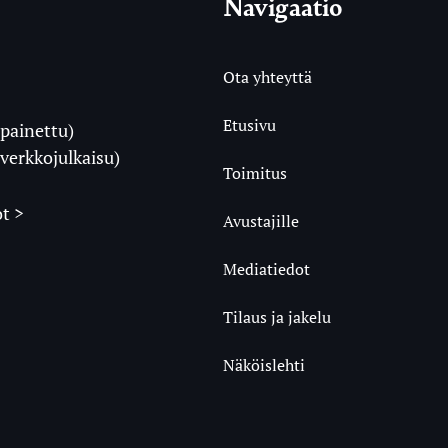
Navigaatio
Ota yhteyttä
Etusivu
painettu)
i
verkkojulkaisu)
Toimitus
t >
Avustajille
Mediatiedot
m
ube
undCloud
Tilaus ja jakelu
Näköislehti