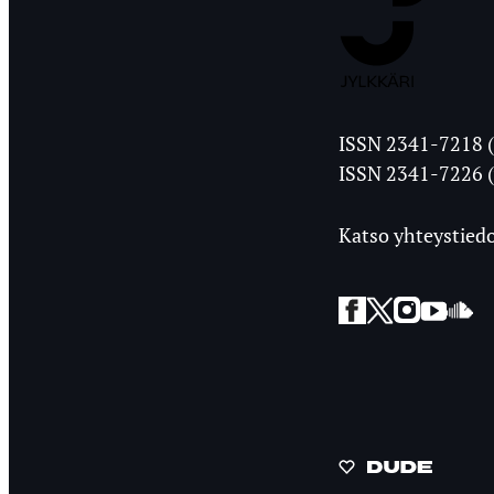
Jyväskylän
ISSN 2341-7218 (
Ylioppilasleht
ISSN 2341-7226 (
Katso yhteystiedo
Facebook
Twitter
Instagra
YouT
So