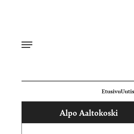
Siirry
suoraan
sisältöön
Etusivu
Uutis
Alpo Aaltokoski