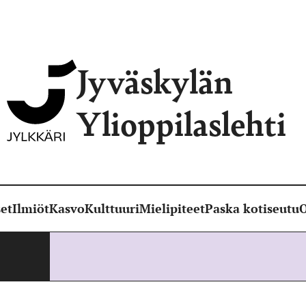
Jyväskylän
Ylioppilaslehti
et
Ilmiöt
Kasvo
Kulttuuri
Mielipiteet
Paska kotiseutu
O